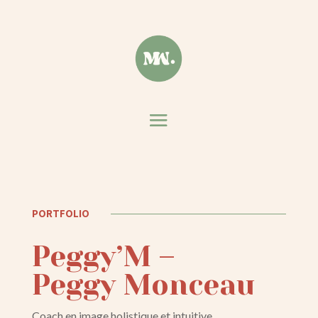
PORTFOLIO
Peggy’M –
Peggy Monceau
Coach en image holistique et intuitive.